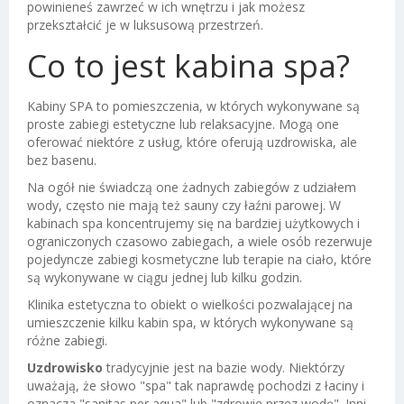
powinieneś zawrzeć w ich wnętrzu i jak możesz
przekształcić je w luksusową przestrzeń.
Co to jest kabina spa?
Kabiny SPA
to pomieszczenia, w których wykonywane są
proste zabiegi estetyczne lub relaksacyjne
. Mogą one
oferować niektóre z usług, które oferują uzdrowiska, ale
bez basenu.
Na ogół nie świadczą one żadnych zabiegów z udziałem
wody, często nie mają też sauny czy łaźni parowej. W
kabinach spa koncentrujemy się na bardziej użytkowych i
ograniczonych czasowo zabiegach, a wiele osób rezerwuje
pojedyncze zabiegi kosmetyczne lub terapie na ciało, które
są wykonywane w ciągu jednej lub kilku godzin.
Klinika estetyczna
to obiekt o wielkości pozwalającej na
umieszczenie kilku kabin spa
, w których wykonywane są
różne zabiegi.
Uzdrowisko
tradycyjnie jest na bazie wody
. Niektórzy
uważają, że słowo "spa" tak naprawdę pochodzi z łaciny i
oznacza "sanitas per aqua" lub "zdrowie przez wodę". Inni