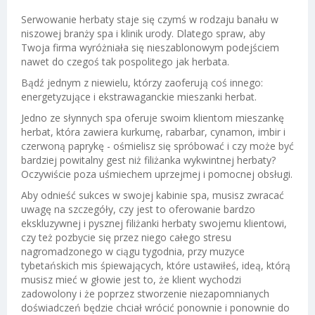
Serwowanie herbaty staje się czymś w rodzaju banału w
niszowej branży spa i klinik urody. Dlatego spraw, aby
Twoja firma wyróżniała się nieszablonowym podejściem
nawet do czegoś tak pospolitego jak herbata.
Bądź jednym z niewielu, którzy zaoferują coś innego:
energetyzujące i ekstrawaganckie mieszanki herbat.
Jedno ze słynnych spa oferuje swoim klientom mieszankę
herbat, która zawiera kurkumę, rabarbar, cynamon, imbir i
czerwoną paprykę - ośmielisz się spróbować i czy może być
bardziej powitalny gest niż filiżanka wykwintnej herbaty?
Oczywiście poza uśmiechem uprzejmej i pomocnej obsługi.
Aby odnieść sukces w swojej kabinie spa, musisz zwracać
uwagę na szczegóły, czy jest to oferowanie bardzo
ekskluzywnej i pysznej filiżanki herbaty swojemu klientowi,
czy też pozbycie się przez niego całego stresu
nagromadzonego w ciągu tygodnia, przy muzyce
tybetańskich mis śpiewających, które ustawiłeś, ideą, którą
musisz mieć w głowie jest to, że klient wychodzi
zadowolony i że poprzez stworzenie niezapomnianych
doświadczeń będzie chciał wrócić ponownie i ponownie do