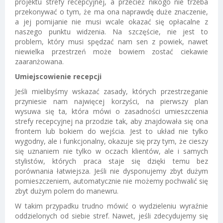
projektu strefy recepcyjnej, a przecież nikogo nie trzeba
przekonywać o tym, że ma ona naprawdę duże znaczenie,
a jej pomijanie nie musi wcale okazać się opłacalne z
naszego punktu widzenia. Na szczęście, nie jest to
problem, który musi spędzać nam sen z powiek, nawet
niewielka przestrzeń może bowiem zostać ciekawie
zaaranżowana.
Umiejscowienie recepcji
Jeśli mielibyśmy wskazać zasady, których przestrzeganie
przyniesie nam najwięcej korzyści, na pierwszy plan
wysuwa się ta, która mówi o zasadności umieszczenia
strefy recepcyjnej na przodzie tak, aby znajdowała się ona
frontem lub bokiem do wejścia. Jest to układ nie tylko
wygodny, ale i funkcjonalny, okazuje się przy tym, że cieszy
się uznaniem nie tylko w oczach klientów, ale i samych
stylistów, których praca staje się dzięki temu bez
porównania łatwiejsza. Jeśli nie dysponujemy zbyt dużym
pomieszczeniem, automatycznie nie możemy pochwalić się
zbyt dużym polem do manewru.
W takim przypadku trudno mówić o wydzieleniu wyraźnie
oddzielonych od siebie stref. Nawet, jeśli zdecydujemy się