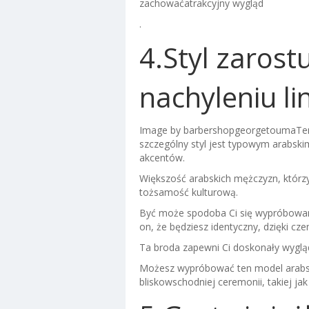
zachować
atrakcyjny wygląd
.
4.Styl zarost
nachyleniu lin
Image by barbershopgeorgetoumaTe
szczególny styl jest typowym arabsk
akcentów.
Większość arabskich mężczyzn, którzy
tożsamość kulturową.
Być może spodoba Ci się wypróbowanie
on, że będziesz identyczny, dzięki cz
Ta broda zapewni Ci doskonały wygląd,
Możesz wypróbować ten model arabskie
bliskowschodniej ceremonii, takiej jak