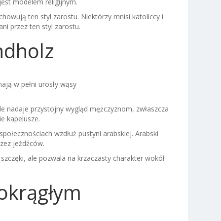
jest modelem religijnym.
wują ten styl zarostu. Niektórzy mnisi katoliccy i
ni przez ten styl zarostu.
ndholz
mają w pełni urosły wąsy
ale nadaje przystojny wygląd mężczyznom, zwłaszcza
ie kapelusze.
połecznościach wzdłuż pustyni arabskiej. Arabski
rzez jeźdźców.
i szczęki, ale pozwala na krzaczasty charakter wokół
 okrągłym
m