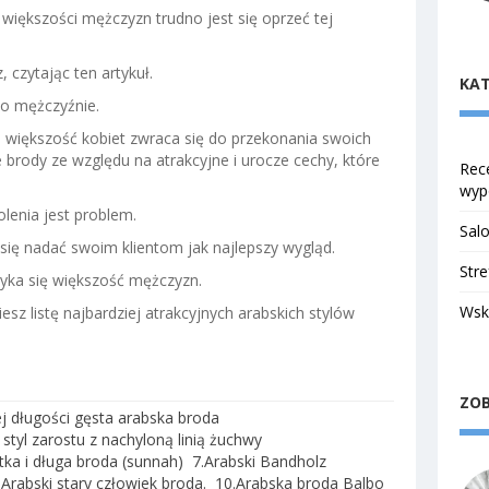
większości mężczyzn trudno jest się oprzeć tej
, czytając ten artykuł.
KAT
ko mężczyźnie.
e większość kobiet zwraca się do przekonania swoich
brody ze względu na atrakcyjne i urocze cechy, które
Rece
wyp
olenia jest problem.
Salo
ą się nadać swoim klientom jak najlepszy wygląd.
Stre
ryka się większość mężczyzn.
Wsk
iesz listę najbardziej atrakcyjnych arabskich stylów
ZOB
ej długości gęsta arabska broda
 styl zarostu z nachyloną linią żuchwy
tka i długa broda (sunnah)
7.Arabski Bandholz
.Arabski stary człowiek broda.
10.Arabska broda Balbo