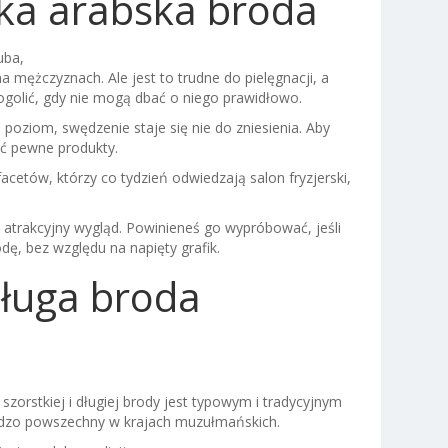
żka arabska broda
uba,
 mężczyznach. Ale jest to trudne do pielęgnacji, a
ogolić, gdy nie mogą dbać o niego prawidłowo.
 poziom, swędzenie staje się nie do zniesienia. Aby
ć pewne produkty.
facetów, którzy co tydzień odwiedzają salon fryzjerski,
o atrakcyjny wygląd. Powinieneś go wypróbować, jeśli
ę, bez względu na napięty grafik.
długa broda
szorstkiej i długiej brody jest typowym i tradycyjnym
rdzo powszechny w krajach muzułmańskich.