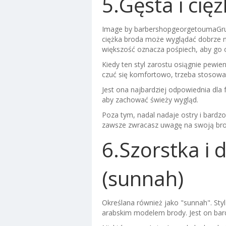
5.Gęsta i cię
Image by barbershopgeorgetoumaGr
ciężka broda może wyglądać dobrze na
większość oznacza pośpiech, aby go 
Kiedy ten styl zarostu osiągnie pewien
czuć się komfortowo, trzeba stosowa
Jest ona najbardziej odpowiednia dla 
aby zachować świeży wygląd.
Poza tym, nadal nadaje ostry i bardz
zawsze zwracasz uwagę na swoją brod
6.Szorstka i 
(sunnah)
Określana również jako "sunnah". Styl 
arabskim modelem brody. Jest on ba