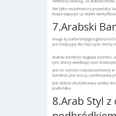
Niektórzy uważają, że arabska broda 
Nie tylko muzułmańscy przywódcy zacho
księża kapucyni są zwykle identyfikowa
7.Arabski Ba
Image by barbershopgeorgetoumaTo
jest tradycyjny dla mężczyzn, którzy 
.
Arabski Bandholz wygląda szorstko, 
tym, którzy uwielbiają nosić kowbojsk
Jest on szeroko rozpowszechniony w s
Bandholz jest uroczy i preferowany p
Jest dobrze ukształtowany wzdłuż lini
podbródka.
8.Arab Styl z
podbródkie