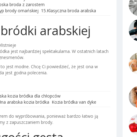
bska broda z zarostem
yp brody omańskiej
15.Klasyczna broda arabska
 bródki arabskiej
lIstnieje
ódka jest najbardziej spektakularna. W ostatnich latach
biznesmenów.
to jest modne. Chcę Ci powiedzieć, że jest ona w
da jest godna polecenia.
ska kozia bródka dla chłopców
łna arabska kozia bródka
Kozia bródka van dyke
rem do wypróbowania, ponieważ bardzo łatwo ją
emy z zapuszczaniem brody.