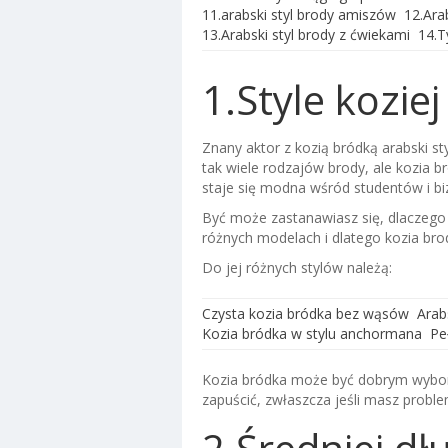
11.arabski styl brody amiszów
12.Ara
13.Arabski styl brody z ćwiekami
14.T
1.Style koziej
Znany aktor z kozią bródką arabski sty
tak wiele rodzajów brody, ale kozia br
staje się modna wśród studentów i 
Być może zastanawiasz się, dlaczego 
różnych modelach i dlatego kozia bro
Do jej różnych stylów należą:
Czysta kozia bródka bez wąsów
Arab
Kozia bródka w stylu anchormana
Pe
Kozia bródka może być dobrym wybo
zapuścić, zwłaszcza jeśli masz probl