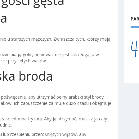
ugości gęsta
da
PA
nie u starszych mężczyzn. Zwłaszcza tych, którzy mają
wielbia ją golić, ponieważ nie jest tak długa, a w
rze przyciętych wąsów.
ska broda
oświęcenia, aby utrzymać pełny arabski styl brody.
baków. Ich zapuszczenie zajmuje dużo czasu i obejmuje
zasochłonną fryzurą. Aby ją utrzymać, musisz ją cały
udnie.
u lub rzeźbieniu przerośniętych wąsów, aby