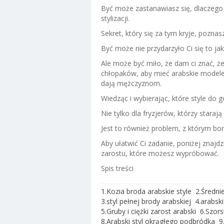
Być może zastanawiasz się, dlaczego 
stylizacji.
Sekret, który się za tym kryje, poznasz
Być może nie przydarzyło Ci się to ja
Ale może być miło, że dam ci znać, ż
chłopaków, aby mieć arabskie modele 
dają mężczyznom.
Wiedząc i wybierając, które style do g
Nie tylko dla fryzjerów, którzy staraj
Jest to również problem, z którym bo
Aby ułatwić Ci zadanie, poniżej znajdz
zarostu, które możesz wypróbować.
Spis treści
1.Kozia broda arabskie style
2.Średni
3.styl pełnej brody arabskiej
4.arabski
5.Gruby i ciężki zarost arabski
6.Szors
8.Arabski styl okrągłego podbródka
9