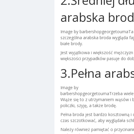
2.Średniej dł
arabska bro
Image by barbershopgeorgetoumaTa
szczególna arabska broda wygląda faj
białe brody.
Jest wyjątkowa i większość mężczyzn u
większości przypadków pasuje do dob
3.Pełna arab
Image by
barbershopgeorgetoumaTrzeba wiele p
Wiąże się to z utrzymaniem wąsów i 
policzki, szyję, a także brodę.
Pełna broda jest bardzo kosztowną i c
czas szczotkować, aby wyglądała schl
Należy również pamiętać o przycinani