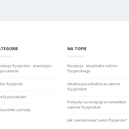
ATEGORIE
NA TOPIE
cepcja fryzjerska - aranżacja i
Recepcja - wizytówka salonu
posażenie
fryzjerskiego
lon fryzjerski
Idealna poczekalnia w salonie
fryzjerskim
refa poczekalni
Pomysły na recepcję w niewielkim
salonie fryzjerskim
kazówki i porady
Jak zaaranżować salon fryzjerski?