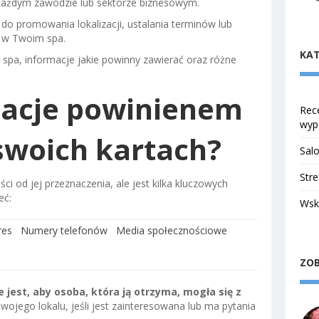
ażdym zawodzie lub sektorze biznesowym.
o promowania lokalizacji, ustalania terminów lub
 w Twoim spa.
KAT
spa, informacje jakie powinny zawierać oraz różne
macje powinienem
Rece
wyp
swoich kartach?
Salo
Stre
ci od jej przeznaczenia, ale jest kilka kluczowych
eć:
Wsk
res
Numery telefonów
Media społecznościowe
ZOB
 jest, aby osoba, która ją otrzyma, mogła się z
wojego lokalu, jeśli jest zainteresowana lub ma pytania