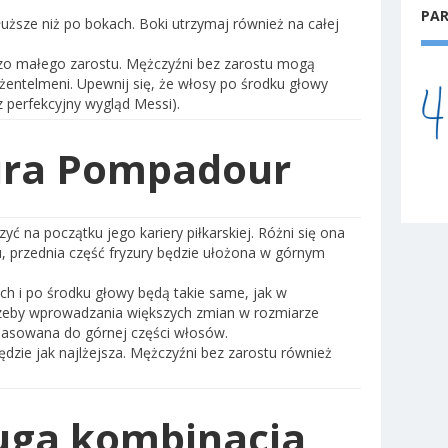
PA
uższe niż po bokach. Boki utrzymaj również na całej
dzo małego zarostu. Mężczyźni bez zarostu mogą
dżentelmeni. Upewnij się, że włosy po środku głowy
z perfekcyjny wygląd Messi).
zura Pompadour
ć na początku jego kariery piłkarskiej. Różni się ona
, przednia część fryzury będzie ułożona w górnym
h i po środku głowy będą takie same, jak w
zeby wprowadzania większych zmian w rozmiarze
pasowana do górnej części włosów.
dzie jak najlżejsza. Mężczyźni bez zarostu również
ługa kombinacja