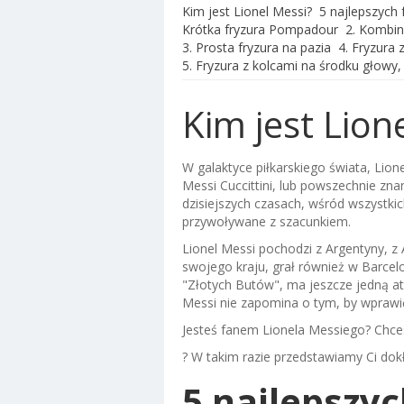
Kim jest Lionel Messi?
5 najlepszych 
Krótka fryzura Pompadour
2. Kombin
3. Prosta fryzura na pazia
4. Fryzura 
5. Fryzura z kolcami na środku głowy,
Kim jest Lion
W galaktyce piłkarskiego świata, Lion
Messi Cuccittini, lub powszechnie znan
dzisiejszych czasach, wśród wszystkic
przywoływane z szacunkiem.
Lionel Messi pochodzi z Argentyny, 
swojego kraju, grał również w Barcelon
"Złotych Butów", ma jeszcze jedną atra
Messi nie zapomina o tym, by wprawi
Jesteś fanem Lionela Messiego? Chce
? W takim razie przedstawiamy Ci do
5 najlepszyc