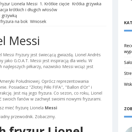
fryzur Lionela Messi
1. Krótkie cięcie
Krótka grzywka
acja krótkich i długich włosów
z grzywką
 fryzura na bok
Wniosek
KAT
el Messi
Rece
wyp
el Messi Fryzury jest świecącą gwiazdą. Lionel Andrés
y jako G.O.A.T. Messi jest inspiracją dla wielu. W
Salo
h najlepszych piłkarzy, nazwisko Messi wciąż jest
Stre
z Ameryki Południowej. Oprócz reprezentowania
Wsk
ie. Posiadacz "Złotej Piłki FIFA", "Ballon d'Or" i
kcję. Jest nią jego fryzura. Co sezon, co roku, Lionel
ć swoich fanów w zachwyt swoimi nowymi fryzurami.
sz mieć fryzurę Lionela
Messi
ZOB
kładny przewodnik. Zobaczmy.
h fryzur Lionel