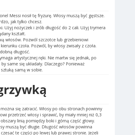
onel Messi nosił tę fryzurę. Włosy muszą być gęstsze.
zo, jak tylko chcesz.
. Użyj nożyczek i zrób długość do 2 cali. Użyj trymera
dany kształt.
wą włosów. Pozwól szczotce lub grzebieniowi
erunku czoła. Pozwól, by włosy zwisały z czoła.
odobną długość.
ymaga artystycznej ręki. Nie martw się jednak, po
, by same się układały. Dlaczego? Ponieważ
t sztuką samą w sobie.
 grzywką
j można się zatracić. Włosy po obu stronach powinny
i przetrzeć włosy i sprawić, by miały mniej niż 0,3
 obszary linią pomiędzy boki i górną część głowy.
osy muszą być długie. Długość włosów powinna
zesać te części po lewej lub prawej stronie. Jeżeli