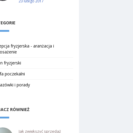
23 lutego 2017
EGORIE
pcja fryzjerska - aranżacja i
osażenie
n fryzjerski
fa poczekalni
azówki i porady
ACZ RÓWNIEŻ
Jak zwiększyć sprzedaż