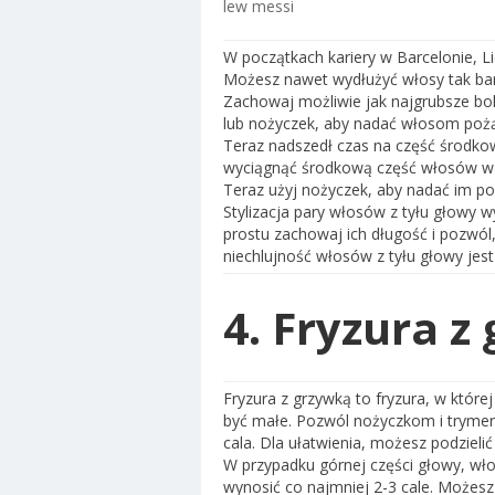
lew messi
W początkach kariery w Barcelonie, Li
Możesz nawet wydłużyć włosy tak bard
Zachowaj możliwie jak najgrubsze boki
lub nożyczek, aby nadać włosom pożą
Teraz nadszedł czas na część środko
wyciągnąć środkową część włosów w ki
Teraz użyj nożyczek, aby nadać im p
Stylizacja pary włosów z tyłu głowy w
prostu zachowaj ich długość i pozwól
niechlujność włosów z tyłu głowy jes
4. Fryzura z
Fryzura z grzywką to fryzura, w które
być małe. Pozwól nożyczkom i trymerow
cala. Dla ułatwienia, możesz podzielić
W przypadku górnej części głowy, wł
wynosić co najmniej 2-3 cale. Możesz c