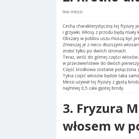
lew messi
Cechą charakterystyczną tej fryzury 
i grzywki. Włosy z przodu będą miały k
Obszary w pobliżu uszu muszą być precy
Zmieszaj je z nieco dłuższymi włosam
zrobić tylko po dwóch stronach.
Teraz, wróć do górnej części włosów
w przeciwieństwie do dwóch pierwszyc
Część środkowa zostanie połączona 
Tylna część włosów będzie taka sama,
Messi używał tej fryzury z gęstą brod
najmniej 0,5 cala gęstej brody.
3. Fryzura 
włosem w p