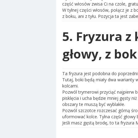
część włosów zwisa Ci na czole, gratu
W tylnej części włosów, połącz je z b
z boku, ani z tyłu. Pozycja ta jest zab
5. Fryzura z
głowy, z bo
Ta fryzura jest podobna do poprzedni
Tutaj, boki będą miały dwa warianty
kolcami.
Pozwól trymerowi przyciąć najpierw b
pisklęcia i ucha będzie mniej gęsty ni
obszary te muszą być wyblakłe.
Pozwól szczotce rozczesać górną śro
uformować kolce. Tylna część głowy bę
Jeśli masz gęstą brodę, to ta fryzura M