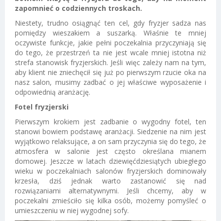
zapomnieć o codziennych troskach.
Niestety, trudno osiągnąć ten cel, gdy fryzjer sadza nas
pomiędzy wieszakiem a suszarką. Właśnie te mniej
oczywiste funkcje, jakie pełni poczekalnia przyczyniają się
do tego, że przestrzeń ta nie jest wcale mniej istotna niż
strefa stanowisk fryzjerskich. Jeśli więc zależy nam na tym,
aby klient nie zniechęcił się już po pierwszym rzucie oka na
nasz salon, musimy zadbać o jej właściwe wyposażenie i
odpowiednią aranżację.
Fotel fryzjerski
Pierwszym krokiem jest zadbanie o wygodny fotel, ten
stanowi bowiem podstawę aranżacji. Siedzenie na nim jest
wyjątkowo relaksujące, a on sam przyczynia się do tego, że
atmosfera w salonie jest często określana mianem
domowej. Jeszcze w latach dziewięćdziesiątych ubiegłego
wieku w poczekalniach salonów fryzjerskich dominowały
krzesła, dziś jednak warto zastanowić się nad
rozwiązaniami alternatywnymi. Jeśli chcemy, aby w
poczekalni zmieściło się kilka osób, możemy pomyśleć o
umieszczeniu w niej wygodnej sofy.